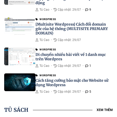
động
Tú Cao
•
Cập nhật: 29/07
•
9
WORDPRESS
[Multisite Wordpress] Cách đổi domain
gốc của hệ thống (MULTISITE PRIMARY
DOMAIN)
Tú Cao
•
Cập nhật: 29/07
WORDPRESS
Di chuyển nhiều bài viết về 1 danh mục
trên Wordpres
Tú Cao
•
Cập nhật: 29/07
•
1
WORDPRESS
Cách tăng cường bảo mật cho Website sử
dụng Wordpress
Tú Cao
•
Cập nhật: 29/07
•
5
TỦ SÁCH
XEM THÊM