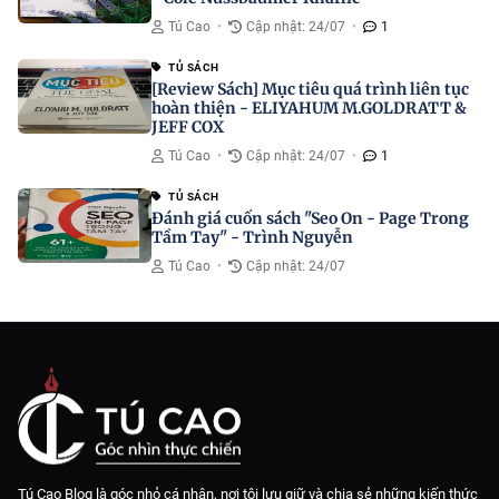
Tú Cao
•
Cập nhật: 24/07
•
1
TỦ SÁCH
[Review Sách] Mục tiêu quá trình liên tục
hoàn thiện - ELIYAHUM M.GOLDRATT &
JEFF COX
Tú Cao
•
Cập nhật: 24/07
•
1
TỦ SÁCH
Đánh giá cuốn sách "Seo On - Page Trong
Tầm Tay" - Trình Nguyễn
Tú Cao
•
Cập nhật: 24/07
Tú Cao Blog là góc nhỏ cá nhân, nơi tôi lưu giữ và chia sẻ những kiến thức