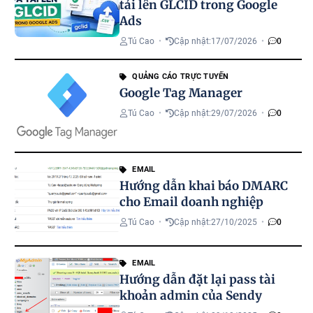
tải lên GLCID trong Google
Ads
Tú Cao
•
Cập nhật:
17/07/2026
•
0
QUẢNG CÁO TRỰC TUYẾN
Google Tag Manager
Tú Cao
•
Cập nhật:
29/07/2026
•
0
EMAIL
Hướng dẫn khai báo DMARC
cho Email doanh nghiệp
Tú Cao
•
Cập nhật:
27/10/2025
•
0
EMAIL
Hướng dẫn đặt lại pass tài
khoản admin của Sendy