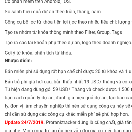
Có phần mềm trên Android, iOS.
So sánh hiệu quả dự án theo tuần, tháng, năm
Công cụ bộ lọc từ khóa tiện lợi (lọc theo nhiều tiêu chí: lượng tì
Tạo ra nhóm từ khóa thông minh theo Filter, Group, Tags
Tạo ra các tài khoản phụ theo dự án, logo theo doanh nghiệp
Gợi ý từ khóa, phân tích từ khóa.
Nhược điểm:
Bản miễn phí sủ dụng rất hạn chế chỉ được 20 từ khóa và 1 ur
Bản trả phí giá hơi cao, bản thấp nhất 19 USD/ tháng và có x
Tú hiện đang dùng gói 59 USD/ Tháng và check được 1.500 từ 
bạn cách quản lý dự án, đánh giá hiệu quả dự án, tạo báo c
ty, đơn vị làm chuyên nghiệp thì nên sử dụng công cụ này sẽ 
chỉ cần sử dụng các công cụ khác miễn phí sẽ phù hợp hơn.
Update 24/7/2019:
Proranktracker đúng là cũng chất, giá tă
giá nhé. Mình mua từ lâu rồi nên vẫn đòi giá cũ, nếu bạn nào b