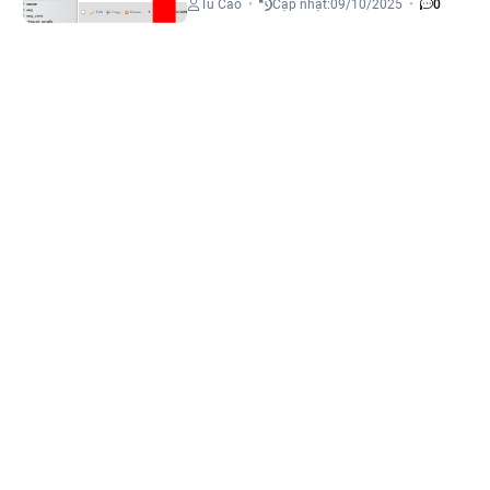
Tú Cao
•
Cập nhật:
09/10/2025
•
0