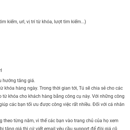
m kiếm, url, vị trí từ khóa, lượt tìm kiếm...)
.
l
u hướng tăng giá.
khóa hàng ngày. Trong thời gian tới, Tú sẽ chia sẻ cho các
áo từ khóa cho khách hàng bằng công cụ này. Với những công
giúp các bạn tối ưu được công việc rất nhiều. Đối với cá nhân
ng theo từng năm, vì thế các bạn vào trang chủ của họ xem
ị tăng giá thì cứ viết email yêu cầu support để đòi giá cũ