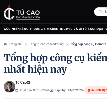
GÓC NHÌN
TĂNG TRƯỞNG & MARKETING
WEB VÀ AI
TỦ SÁCH
DỊCH 
Trang chủ
Tăng trưởng và Marketing
Tổng hợp công cụ kiểm tra v
Tổng hợp công cụ kiểm 
nhất hiện nay
Tú Cao
36 Bình luậ
Xuất bản: 07/05/2020
•
Cập nhật: 24/07/2024
|