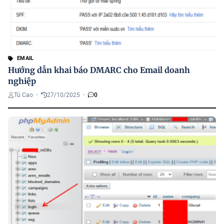
EMAIL
Hướng dẫn khai báo DMARC cho Email doanh
nghiệp
Tú Cao
•
27/10/2025
•
0
H