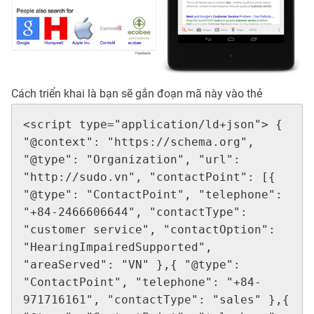
Cách triển khai là bạn sẽ gắn đoạn mã này vào thẻ
<script type="application/ld+json"> { 
"@context": "https://schema.org", 
"@type": "Organization", "url": 
"http://sudo.vn", "contactPoint": [{ 
"@type": "ContactPoint", "telephone": 
"+84-2466606644", "contactType": 
"customer service", "contactOption": 
"HearingImpairedSupported", 
"areaServed": "VN" },{ "@type": 
"ContactPoint", "telephone": "+84-
971716161", "contactType": "sales" },{ 