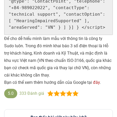
"@type": "ContactPoint", "telephone": 
"+84-989022022", "contactType": 
"technical support", "contactOption": 
[ "HearingImpairedSupported" ], 
"areaServed": "VN" } ] }] } </script>
Để cho dễ hiểu mình làm mẫu với thông tin là công ty
Sudo luôn. Trong đó mình khai báo 3 số điện thoại là Hỗ
trợ khách hàng, Kinh doanh và Kỹ Thuật, và mặc định là
khu vực Việt nam (VN theo chuẩn ISO-3166, quốc gia khác
bạn cứ check mã quốc gia và thay lại chữ VN), còn những
cái khác không cần thay.
Bạn có thể xem thêm hướng dẫn của Google tại
đây
.
5.0
333
Đánh giá