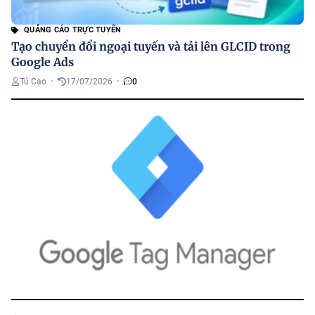
QUẢNG CÁO TRỰC TUYẾN
Tạo chuyển đổi ngoại tuyến và tải lên GLCID trong
Google Ads
Tú Cao
•
17/07/2026
•
0
G