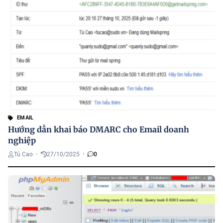
EMAIL
Hướng dẫn khai báo DMARC cho Email doanh
nghiệp
Tú Cao
•
27/10/2025
•
0
H