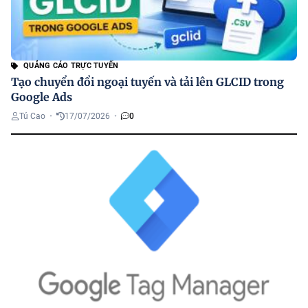
QUẢNG CÁO TRỰC TUYẾN
Tạo chuyển đổi ngoại tuyến và tải lên GLCID trong
Google Ads
Tú Cao
•
17/07/2026
•
0
G