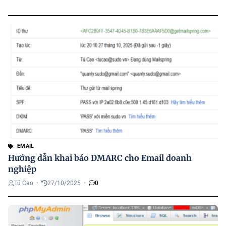
EMAIL
Hướng dẫn khai báo DMARC cho Email doanh
nghiệp
Tú Cao
•
27/10/2025
•
0
H