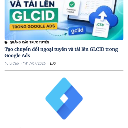
QUẢNG CÁO TRỰC TUYẾN
Tạo chuyển đổi ngoại tuyến và tải lên GLCID trong
Google Ads
Tú Cao
•
17/07/2026
•
0
G